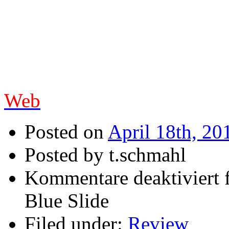
Resonanzen, aber der Jung
Promotion für seine großa
steht der Italiener mindes
BONAMASSA und dessen E
Web
Posted on
April 18th, 20
Posted by t.schmahl
Kommentare deaktiviert
f
Blue Slide
Filed under:
Review