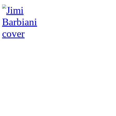
Mein Gott! Ist es 
Jahre her, das wir das g
Tracks“ abfeiern durften?
das neue Werk des famosen
wieder eine wunderbare B
Offenbarung. Vorab seit n
„Blue Slide“ mit ‚Going 
Cover-Versionen eingeschl