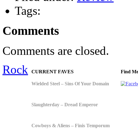
Tags:
Comments
Comments are closed.
Rock
CURRENT FAVES
Find Me
Wielded Steel – Sins Of Your Domain
Slaughterday – Dread Emperor
Cowboys & Aliens – Finis Temporum