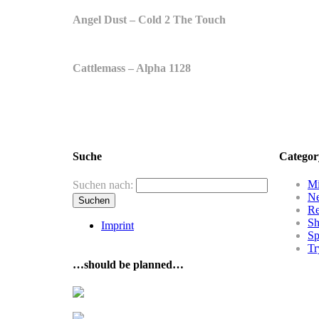
Angel Dust – Cold 2 The Touch
Cattlemass – Alpha 1128
Suche
Categor
Mi
Suchen nach:
N
R
Sh
Imprint
Sp
Tr
…should be planned…