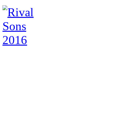
Die Kalifornischen Classi
gefühlt fünf Jahren ununte
sich schon vor dem großart
Valkyrie“ vor zwei Jahren, 
Songs zu schreiben beziehu
dafür nehmen? Diese Frage d