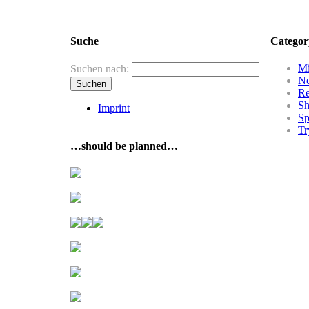
Suche
Categor
Mi
Suchen nach:
N
R
Sh
Imprint
Sp
Tr
…should be planned…